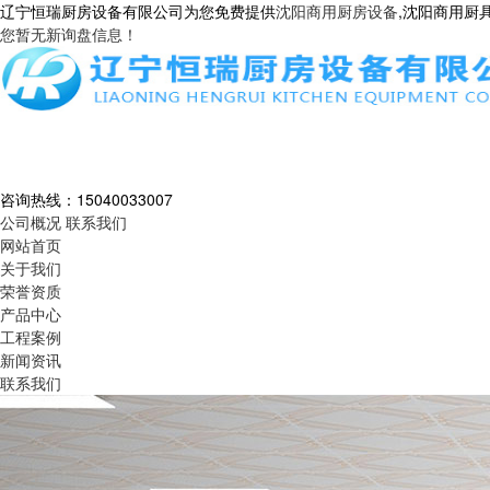
辽宁恒瑞厨房设备有限公司为您免费提供
沈阳商用厨房设备
,沈阳商用厨
您暂无新询盘信息！
咨询热线：
15040033007
公司概况
联系我们
网站首页
关于我们
荣誉资质
产品中心
工程案例
新闻资讯
联系我们