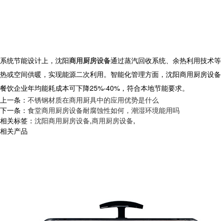
系统节能设计上，沈阳
商用厨房设备
通过蒸汽回收系统、余热利用技术等
热或空间供暖，实现能源二次利用。智能化管理方面，沈阳商用厨房设备搭
餐饮企业年均能耗成本可下降25%-40%，符合本地节能要求。
上一条：
不锈钢材质在商用厨具中的应用优势是什么
下一条：
食堂商用厨房设备耐腐蚀性如何，潮湿环境能用吗
相关标签：
沈阳商用厨房设备
,
商用厨房设备
,
相关产品