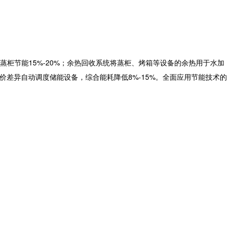
柜节能15%-20%；余热回收系统将蒸柜、烤箱等设备的余热用于水加
差异自动调度储能设备，综合能耗降低8%-15%。全面应用节能技术的