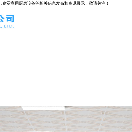
具,食堂商用厨房设备等相关信息发布和资讯展示，敬请关注！